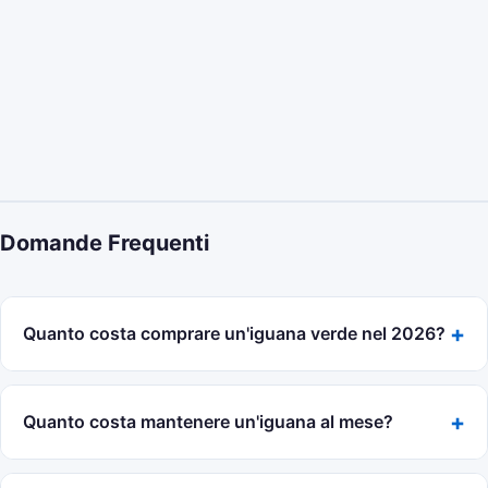
Domande Frequenti
Quanto costa comprare un'iguana verde nel 2026?
Un cucciolo di iguana verde costa mediamente tra 40 e
150 euro presso negozi specializzati o allevatori, mentre
Quanto costa mantenere un'iguana al mese?
gli esemplari adulti ceduti da privati si trovano
generalmente tra 20 e 100 euro.
Il mantenimento mensile, considerando alimentazione,