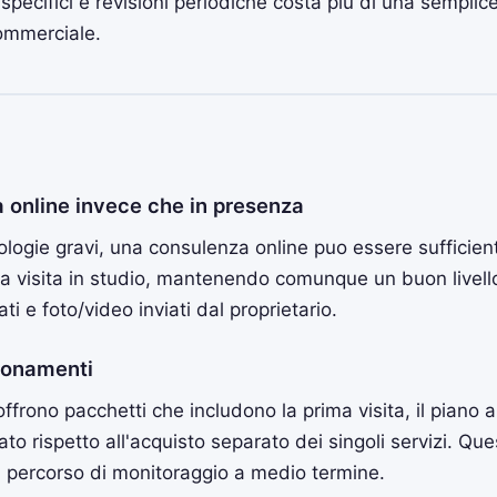
specifici e revisioni periodiche costa piu di una semplic
ommerciale.
 online invece che in presenza
ologie gravi, una consulenza online puo essere sufficien
na visita in studio, mantenendo comunque un buon livell
ti e foto/video inviati dal proprietario.
bonamenti
i offrono pacchetti che includono la prima visita, il piano
to rispetto all'acquisto separato dei singoli servizi. Qu
n percorso di monitoraggio a medio termine.