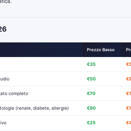
fica.
26
Prezzo Basso
Pr
€35
€
tudio
€50
€
zato completo
€70
€
logie (renale, diabete, allergie)
€90
€
sivo
€25
€