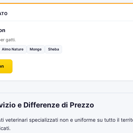
IATO
on
er gatti.
Almo Nature
Monge
Sheba
on
vizio e Differenze di Prezzo
sti veterinari specializzati non e uniforme su tutto il terri
cati.