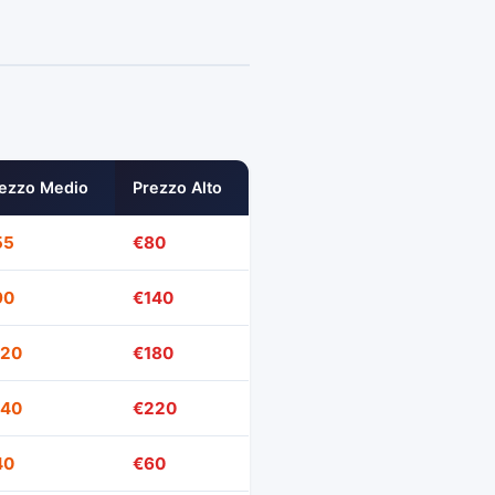
ezzo Medio
Prezzo Alto
55
€80
90
€140
120
€180
140
€220
40
€60